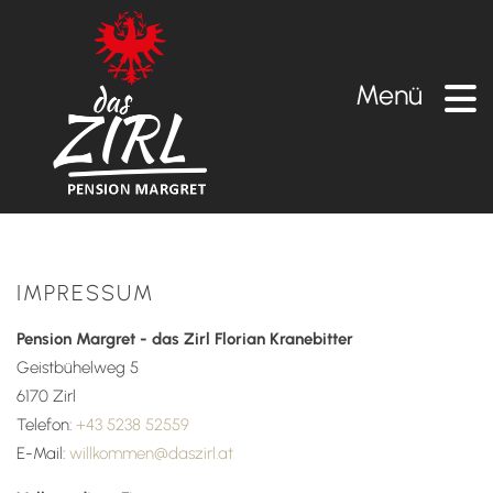
Menü
IMPRESSUM
Pension Margret - das Zirl Florian Kranebitter
Geistbühelweg 5
6170 Zirl
Telefon:
+43 5238 52559
E-Mail:
willkommen@daszirl.at