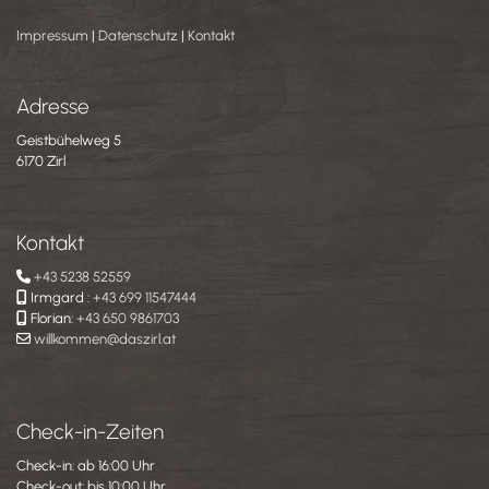
Impressum
|
Datenschutz
|
Kontakt
Adresse
Geistbühelweg 5
6170 Zirl
Kontakt
+43 5238 52559

Irmgard :
+43 699 11547444

Florian:
+43 650 9861703

willkommen@daszirl.at

Check-in-Zeiten
Check-in: ab 16:00 Uhr
Check-out: bis 10:00 Uhr